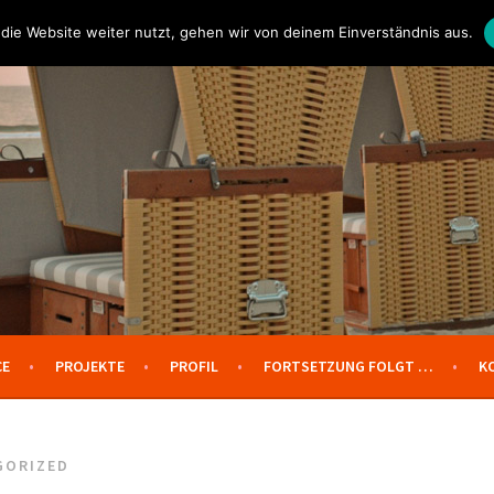
die Website weiter nutzt, gehen wir von deinem Einverständnis aus.
CE
PROJEKTE
PROFIL
FORTSETZUNG FOLGT …
K
GORIZED