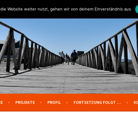
die Website weiter nutzt, gehen wir von deinem Einverständnis aus.
CE
PROJEKTE
PROFIL
FORTSETZUNG FOLGT …
K