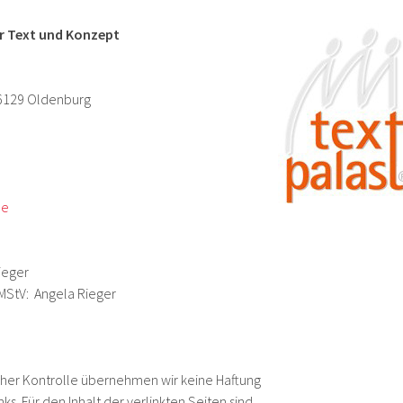
ür Text und Konzept
6129 Oldenburg
de
ieger
MStV: Angela Rieger
licher Kontrolle übernehmen wir keine Haftung
nks. Für den Inhalt der verlinkten Seiten sind