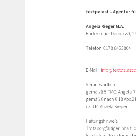
textpalast – Agentur f
Angela Rieger M.A.
Hartenscher Damm 80, 2
Telefon 0178 8453804
E-Mail
info@textpalast.
Verantwortlich
gemäß § 5 TMG: Angela R
gemäß § nach § 18 Abs.2 
i.S.d.P.: Angela Rieger
Haftungshinweis
Trotz sorgfältiger inhalt
für die Inhalte externer Li